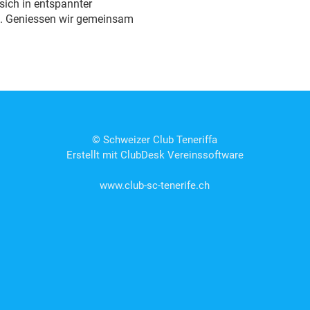
 sich in entspannter
n. Geniessen wir gemeinsam
© Schweizer Club Teneriffa
Erstellt mit ClubDesk Vereinssoftware
www.club-sc-tenerife.ch