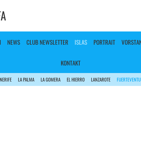
FA
N
NEWS
CLUB NEWSLETTER
ISLAS
PORTRAIT
VORSTA
KONTAKT
NERIFE
LA PALMA
LA GOMERA
EL HIERRO
LANZAROTE
FUERTEVENTU