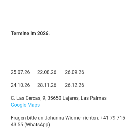
Termine im 2026:
09.
01.26
13.
02.26
28
.
03.26
25.
04.26
23.05.
26
27.
06.26
25.07.
26
22.
08.26
26.09.
26
24.10.
26
28.11
.26
26.
12.26
C. Las Cercas, 9, 35650 Lajares, Las Palmas
Google Maps
Fragen bitte an Johanna Widmer richten: +41 79 715
43 55 (WhatsApp)